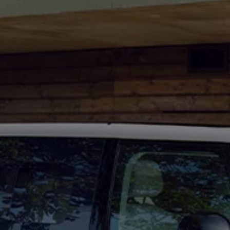
Mondo Volkswagen
Il Bar del Lunedì
VanLife Stories
75 anni di Bulli
Guida autonoma
ID. Buzz al World Ducati Week 2026
Contatti