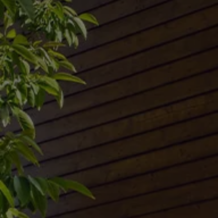
Servizi Finanziari
Progetto Valore Volkswagen
Più Credito
Noleggio
Leasing Finanziario
Servizi Assicurativi
Polizza Protezione Credito
Assicurazione GAP Protezioneventi
Estensione Garanzia Usato
Furto e incendio
Sistemi di Identificazione Veicolo
Safe inMotion e Capital Safe +
Allestimenti e personalizzazioni
Allestimenti chiavi in mano
Trasporto persone con disabilità
Listini e Dati tecnici
Veicoli in pronta consegna
Mobilità elettrica e Ibrida Plug-In
Guida sui veicoli elettrici e sulle batterie
Veicoli elettrici
Soluzioni di ricarica e autonomia
Simulatore del tempo di ricarica
Simulatore dell’autonomia
Ricarica domestica
Ricarica in movimento