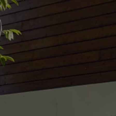
Accessori per la ricarica
Calcolo percorso
Connettività e Sicurezza
VW Connect
VW Connect per ID. Buzz
VW Connect per Amarok
VW Connect per Transporter e Caravelle
Sistemi di assistenza alla guida
Aggiornamenti software
Aggiornamenti software per ID. Buzz
Car-Net e App-connect
California App
Service
Promozioni
Manutenzione e Servizi
Piani di Manutenzione
Ricambi, Oli Motore e Fluidi
Ruote e Pneumatici
Servizio Officina Mobile
Finanziamento Save&Care
Accessori
Manuale uso e Manutenzione
Servizio Mobilità
Garanzie
Informazioni utili