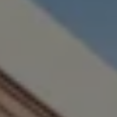
Servizi Finanziari
Progetto Valore Volkswagen
Più Credito
Noleggio
Leasing Finanziario
Servizi Assicurativi
Polizza Protezione Credito
Assicurazione GAP Protezioneventi
Estensione Garanzia Usato
Furto e incendio
Sistemi di Identificazione Veicolo
Safe inMotion e Capital Safe +
Allestimenti e personalizzazioni
Allestimenti chiavi in mano
Trasporto persone con disabilità
Listini e Dati tecnici
Veicoli in pronta consegna
Mobilità elettrica e Ibrida Plug-In
Guida sui veicoli elettrici e sulle batterie
Veicoli elettrici
Soluzioni di ricarica e autonomia
Simulatore del tempo di ricarica
Simulatore dell’autonomia
Ricarica domestica
Ricarica in movimento