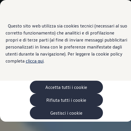
Scopri i modelli
Categorie modelli
Furgoni
VanLife
Questo sito web utilizza sia cookies tecnici (necessari al suo
Passa
Passa ai
Pick-up
corretto funzionamento) che analitici e di profilazione
contenuti
a
Veicoli Commerciali Elettrici
principali
fondo
Van
propri e di terze parti (al fine di inviare messaggi pubblicitari
pagina
Modelli precedenti
personalizzati in linea con le preferenze manifestate dagli
Confronta i modelli
utenti durante la navigazione). Per leggere la cookie policy
Configurazioni salvate
Volkswagen Auto
completa
clicca qui
.
Acquista il tuo Veicolo Volkswagen
Promozioni
Promozioni e offerte
Ecoincentivi Volkswagen
5 Plus
Accetta tutti i cookie
Usato Certificato
Cos’è Usato Certificato?
Rifiuta tutti i cookie
Garanzia Usato
Assicurazioni
Clienti Business
Gestisci i cookie
Gamma, promozioni e servizi
Service Flotte
Area Contatti Clienti Business