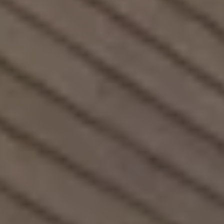
Mondo Volkswagen
Il Bar del Lunedì
VanLife Stories
75 anni di Bulli
Guida autonoma
ID. Buzz al World Ducati Week 2026
Contatti