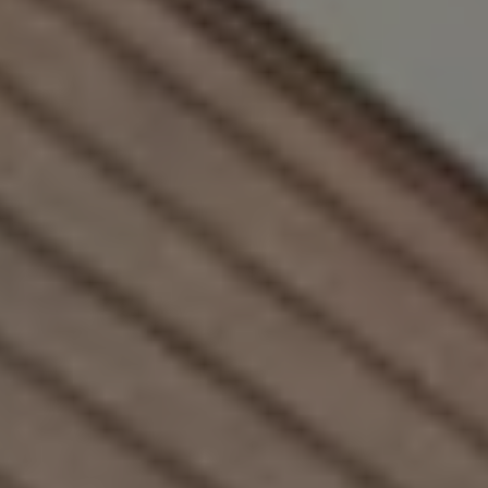
Accessori per la ricarica
Calcolo percorso
Connettività e Sicurezza
VW Connect
VW Connect per ID. Buzz
VW Connect per Amarok
VW Connect per Transporter e Caravelle
Sistemi di assistenza alla guida
Aggiornamenti software
Aggiornamenti software per ID. Buzz
Car-Net e App-connect
California App
Service
Promozioni
Manutenzione e Servizi
Piani di Manutenzione
Ricambi, Oli Motore e Fluidi
Ruote e Pneumatici
Servizio Officina Mobile
Finanziamento Save&Care
Accessori
Manuale uso e Manutenzione
Servizio Mobilità
Garanzie
Informazioni utili