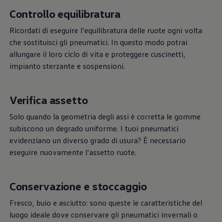
Mondo Volkswagen
Controllo equilibratura
Il Bar del Lunedì
VanLife Stories
Ricordati di eseguire l’equilibratura delle ruote ogni volta
75 anni di Bulli
Guida autonoma
che sostituisci gli pneumatici. In questo modo potrai
ID. Buzz al World Ducati Week 2026
allungare il loro ciclo di vita e proteggere cuscinetti,
Contatti
impianto sterzante e sospensioni.
Verifica assetto
Solo quando la geometria degli assi è corretta le gomme
subiscono un degrado uniforme. I tuoi pneumatici
evidenziano un diverso grado di usura? È necessario
eseguire nuovamente l’assetto ruote.
Conservazione e stoccaggio
Fresco, buio e asciutto: sono queste le caratteristiche del
luogo ideale dove conservare gli pneumatici invernali o