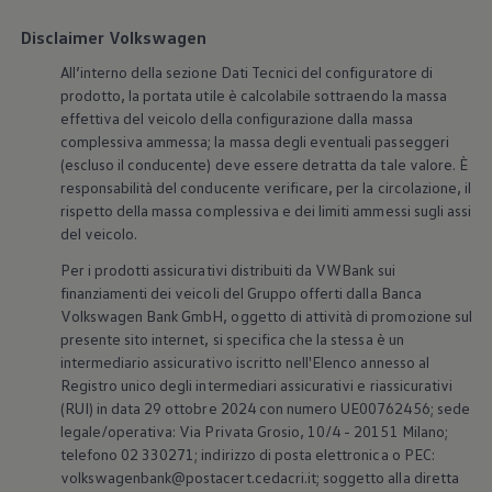
Disclaimer Volkswagen
All’interno della sezione Dati Tecnici del configuratore di
prodotto, la portata utile è calcolabile sottraendo la massa
effettiva del veicolo della configurazione dalla massa
complessiva ammessa; la massa degli eventuali passeggeri
(escluso il conducente) deve essere detratta da tale valore. È
responsabilità del conducente verificare, per la circolazione, il
rispetto della massa complessiva e dei limiti ammessi sugli assi
del veicolo.
Per i prodotti assicurativi distribuiti da VWBank sui
finanziamenti dei veicoli del Gruppo offerti dalla Banca
Volkswagen
Bank GmbH, oggetto di attività di promozione sul
presente sito internet, si specifica che la stessa è un
intermediario assicurativo iscritto nell'Elenco annesso al
Registro unico degli intermediari assicurativi e riassicurativi
(RUI) in data 29 ottobre 2024 con numero UE00762456; sede
legale/operativa: Via Privata Grosio, 10/4 - 20151 Milano;
telefono 02 330271; indirizzo di posta elettronica o PEC:
volkswagenbank@postacert.cedacri.it; soggetto alla diretta