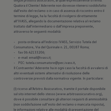
singoli prodotti assicurativi, ai quali espressamente si rinvia.
Qualora il Cliente/ Aderente non dovesse ritenersi soddisfatto
dall’esito del reclamo o in caso di assenza di riscontro entro il
termine di legge, ha la facoltà di rivolgersi direttamente
all’IVASS, allegando la documentazione relativa al reclamo
trattato dall’intermediario o dall’impresa preponente,
attraverso le seguenti modalità:
- posta ordinaria all’indirizzo IVASS, Servizio Tutela del
Consumatore, Via del Quirinale n. 21, 00187 Roma;
- fax 06.42133206;
- e-mail: email@ivass.it;
- PEC: tutela.consumatore@pec.ivass.it,
Il Contraente/ Aderente ha in ogni caso la facoltà di avvalersi di
altri eventuali sistemi alternativi di risoluzione delle
controversie previsti dalla normativa vigente. In particolare:
(I) ricorso all’Arbitro Assicurativo, tramite il portale disponibile
sul sito internet dello stesso (www.arbitroassicurativo.org),
dove è possibile consultare gli ulteriori requisiti di ammissibilità
(non soddisfazione sull’esito del reclamo o mancata risposta),
le informazioni relative alle modalità di presentazione del