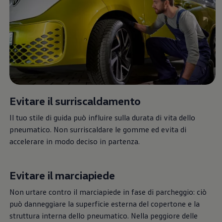
Servizi Finanziari
Progetto Valore Volkswagen
Più Credito
Noleggio
Leasing Finanziario
Servizi Assicurativi
Polizza Protezione Credito
Assicurazione GAP Protezioneventi
Estensione Garanzia Usato
Furto e incendio
Sistemi di Identificazione Veicolo
Evitare il surriscaldamento
Safe inMotion e Capital Safe +
Allestimenti e personalizzazioni
Il tuo stile di guida può influire sulla durata di vita dello
Allestimenti chiavi in mano
Trasporto persone con disabilità
pneumatico. Non surriscaldare le gomme ed evita di
Listini e Dati tecnici
accelerare in modo deciso in partenza.
Veicoli in pronta consegna
Mobilità elettrica e Ibrida Plug-In
Guida sui veicoli elettrici e sulle batterie
Evitare il marciapiede
Veicoli elettrici
Soluzioni di ricarica e autonomia
Simulatore del tempo di ricarica
Non urtare contro il marciapiede in fase di parcheggio: ciò
Simulatore dell’autonomia
può danneggiare la superficie esterna del copertone e la
Ricarica domestica
struttura interna dello pneumatico. Nella peggiore delle
Ricarica in movimento