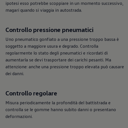
Accessori per la ricarica
ipotesi esso potrebbe scoppiare in un momento successivo,
Calcolo percorso
magari quando si viaggia in autostrada.
Connettività e Sicurezza
VW Connect
VW Connect per ID. Buzz
Controllo pressione pneumatici
VW Connect per Amarok
VW Connect per Transporter e Caravelle
Sistemi di assistenza alla guida
Uno pneumatico gonfiato a una pressione troppo bassa è
Aggiornamenti software
soggetto a maggiore usura e degrado. Controlla
Aggiornamenti software per ID. Buzz
regolarmente lo stato degli pneumatici e ricordati di
Car-Net e App-connect
California App
aumentarla se devi trasportare dei carichi pesanti. Ma
Service
attenzione: anche una pressione troppo elevata può causare
Promozioni
dei danni.
Manutenzione e Servizi
Piani di Manutenzione
Ricambi, Oli Motore e Fluidi
Ruote e Pneumatici
Controllo regolare
Servizio Officina Mobile
Finanziamento Save&Care
Misura periodicamente la profondità del battistrada e
Accessori
controlla se le gomme hanno subito danni o presentano
Manuale uso e Manutenzione
Servizio Mobilità
deformazioni.
Garanzie
Informazioni utili