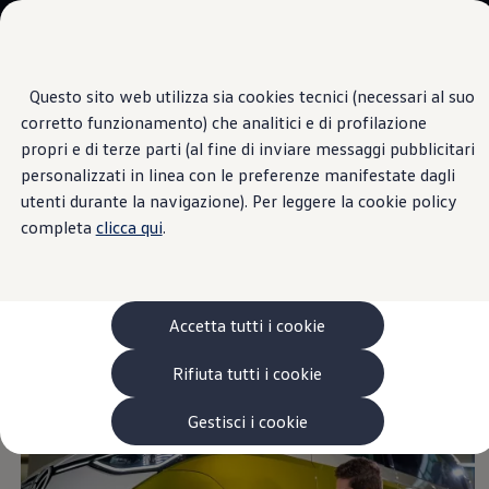
Veicoli
Scopri i modelli
Commerciali
Categorie modelli
Furgoni
VanLife
Questo sito web utilizza sia cookies tecnici (necessari al suo
Passa
Passa ai
Pick-up
corretto funzionamento) che analitici e di profilazione
contenuti
a
Veicoli Commerciali Elettrici
Suggerimenti per la manutenzione degli
principali
fondo
Van
propri e di terze parti (al fine di inviare messaggi pubblicitari
pneumatici
pagina
Modelli precedenti
personalizzati in linea con le preferenze manifestate dagli
Confronta i modelli
utenti durante la navigazione). Per leggere la cookie policy
Configurazioni salvate
Volkswagen Auto
completa
clicca qui
.
Acquista il tuo Veicolo Volkswagen
Consigli utili
per
Promozioni
Promozioni e offerte
Ecoincentivi Volkswagen
aumentare la durata
5 Plus
Accetta tutti i cookie
Usato Certificato
degli pneumatici
Cos’è Usato Certificato?
Rifiuta tutti i cookie
Garanzia Usato
Assicurazioni
Clienti Business
Gestisci i cookie
Gamma, promozioni e servizi
Service Flotte
Area Contatti Clienti Business