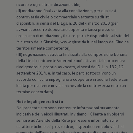
ricorso e ogni altra indicazione utile;
(II) mediazione finalizzata alla conciliazione, per qualsiasi
controversia civile o commerciale vertente su diritti
disponibili, ai sensi del D.Lgs. n. 28 del 4 marzo 2010 (per
avviarla, occorre depositare apposita istanza presso un
organismo di mediazione, il cui registro è disponibile sul sito del
Ministero della Giustizia, www.giustizia.it, nel luogo del Giudice
territorialmente competente);
(III) negoziazione assistita finalizzata alla composizione bonaria
della lite (il contraente/aderente può attivare tale procedura
rivolgendosi al proprio avvocato, ai sensi del D.L. n. 132, 12
settembre 2014, e, in tal caso, le parti sottoscrivono un
accordo con cui si impegnano a cooperare in buona fede e con
lealtà per risolvere in via amichevole la controversia entro un
termine concordato).
Note legali generali sito
Nel presente sito sono contenute informazioni puramente
indicative dei veicoli illustrati. Invitiamo il Cliente a rivolgersi
sempre ad Aziende della Rete per essere informato sulle
caratteristiche e sul prezzo di ogni specifico veicolo validi al
momento dell’acquisto - che sarà oggetto di singola trattativa