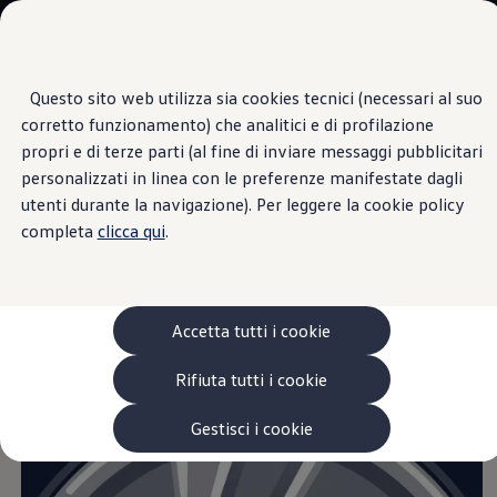
Veicoli
Scopri i modelli
Commerciali
Categorie modelli
Furgoni
VanLife
Questo sito web utilizza sia cookies tecnici (necessari al suo
Passa
Passa ai
Pick-up
corretto funzionamento) che analitici e di profilazione
contenuti
a
Veicoli Commerciali Elettrici
Come si interpretano i simboli presenti sul
principali
fondo
Van
propri e di terze parti (al fine di inviare messaggi pubblicitari
fianco dello pneumatico?
pagina
Modelli precedenti
personalizzati in linea con le preferenze manifestate dagli
Confronta i modelli
utenti durante la navigazione). Per leggere la cookie policy
Configurazioni salvate
Volkswagen Auto
completa
clicca qui
.
Acquista il tuo Veicolo Volkswagen
Promozioni
Promozioni e offerte
Ecoincentivi Volkswagen
5 Plus
Accetta tutti i cookie
Usato Certificato
Cos’è Usato Certificato?
Rifiuta tutti i cookie
Garanzia Usato
Assicurazioni
Clienti Business
Gestisci i cookie
Gamma, promozioni e servizi
Service Flotte
Area Contatti Clienti Business