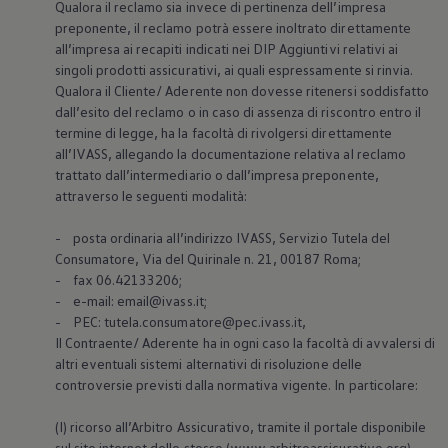
Qualora il reclamo sia invece di pertinenza dell’impresa
preponente, il reclamo potrà essere inoltrato direttamente
all’impresa ai recapiti indicati nei DIP Aggiuntivi relativi ai
singoli prodotti assicurativi, ai quali espressamente si rinvia.
Qualora il Cliente/ Aderente non dovesse ritenersi soddisfatto
dall’esito del reclamo o in caso di assenza di riscontro entro il
termine di legge, ha la facoltà di rivolgersi direttamente
all’IVASS, allegando la documentazione relativa al reclamo
trattato dall’intermediario o dall’impresa preponente,
attraverso le seguenti modalità:
- posta ordinaria all’indirizzo IVASS, Servizio Tutela del
Consumatore, Via del Quirinale n. 21, 00187 Roma;
- fax 06.42133206;
- e-mail: email@ivass.it;
- PEC: tutela.consumatore@pec.ivass.it,
Il Contraente/ Aderente ha in ogni caso la facoltà di avvalersi di
altri eventuali sistemi alternativi di risoluzione delle
controversie previsti dalla normativa vigente. In particolare:
(I) ricorso all’Arbitro Assicurativo, tramite il portale disponibile
sul sito internet dello stesso (www.arbitroassicurativo.org),