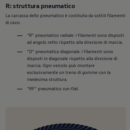
Mondo Volkswagen
R: struttura pneumatico
Il Bar del Lunedì
VanLife Stories
La carcassa dello pneumatico è costituita da sottili filamenti
75 anni di Bulli
di cavo.
Guida autonoma
ID. Buzz al World Ducati Week 2026
“R” pneumatico radiale: i filamenti sono disposti
Contatti
ad angolo retto rispetto alla direzione di marcia.
“D” pneumatico diagonale: i filamenti sono
disposti in diagonale rispetto alla direzione di
marcia. Ogni veicolo può montare
esclusivamente un treno di gomme con la
medesima struttura.
“RF” pneumatico run-flat.