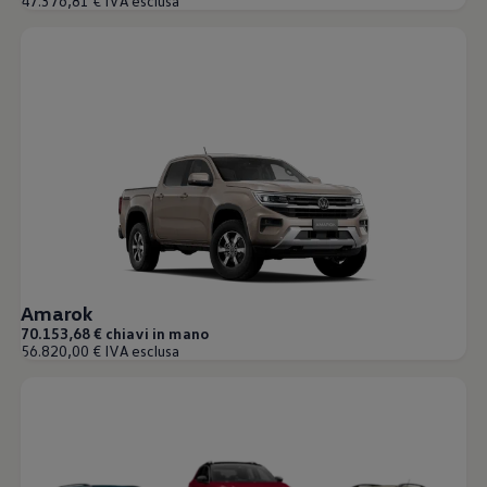
47.376,81 € IVA esclusa
Amarok
70.153,68 € chiavi in mano
56.820,00 € IVA esclusa