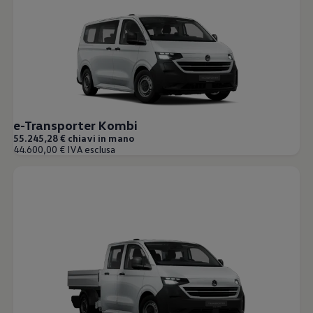
Mondo Volkswagen
Il Bar del Lunedì
VanLife Stories
75 anni di Bulli
Guida autonoma
ID. Buzz al World Ducati Week 2026
Contatti
e-Transporter Kombi
55.245,28 € chiavi in mano
44.600,00 € IVA esclusa