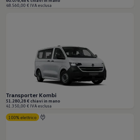
60.076,48 € chiavi in mano
Accessori per la ricarica
48.560,00 € IVA esclusa
Calcolo percorso
Connettività e Sicurezza
VW Connect
VW Connect per ID. Buzz
VW Connect per Amarok
VW Connect per Transporter e Caravelle
Sistemi di assistenza alla guida
Aggiornamenti software
Aggiornamenti software per ID. Buzz
Car-Net e App-connect
California App
Service
Promozioni
Manutenzione e Servizi
Piani di Manutenzione
Ricambi, Oli Motore e Fluidi
Transporter Kombi
Ruote e Pneumatici
51.280,28 € chiavi in mano
Servizio Officina Mobile
41.350,00 € IVA esclusa
Finanziamento Save&Care
Accessori
100% elettrico
Manuale uso e Manutenzione
Servizio Mobilità
Garanzie
Informazioni utili