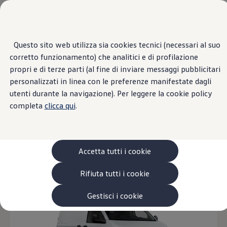
Veicoli
Scopri i modelli
Commerciali
Categorie modelli
Furgoni
VanLife
Questo sito web utilizza sia cookies tecnici (necessari al suo
Panoramica
Versioni
Motori
Esterni
Interni
Ruote
Opt
Passa
Passa ai
Pick-up
corretto funzionamento) che analitici e di profilazione
contenuti
a
Veicoli Commerciali Elettrici
principali
fondo
Van
propri e di terze parti (al fine di inviare messaggi pubblicitari
pagina
Modelli precedenti
18
Modelli
personalizzati in linea con le preferenze manifestate dagli
Confronta i modelli
utenti durante la navigazione). Per leggere la cookie policy
Configurazioni salvate
Volkswagen Auto
completa
clicca qui
.
Acquista il tuo Veicolo Volkswagen
Promozioni
Furgone
Veicoli per il tempo libero
Diesel
Elettri
Promozioni e offerte
Ecoincentivi Volkswagen
5 Plus
Accetta tutti i cookie
Disponibile anche in versione ibrida
Usato Certificato
Cos’è Usato Certificato?
Rifiuta tutti i cookie
Garanzia Usato
Assicurazioni
Clienti Business
Gestisci i cookie
Gamma, promozioni e servizi
Service Flotte
Area Contatti Clienti Business