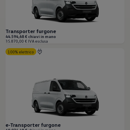
Servizi Finanziari
Progetto Valore Volkswagen
Più Credito
Noleggio
Leasing Finanziario
Servizi Assicurativi
Transporter furgone
Polizza Protezione Credito
44.594,68 € chiavi in mano
Assicurazione GAP Protezioneventi
35.870,00 € IVA esclusa
Estensione Garanzia Usato
Furto e incendio
100% elettrico
Sistemi di Identificazione Veicolo
Safe inMotion e Capital Safe +
Allestimenti e personalizzazioni
Allestimenti chiavi in mano
Trasporto persone con disabilità
Listini e Dati tecnici
Veicoli in pronta consegna
Mobilità elettrica e Ibrida Plug-In
Guida sui veicoli elettrici e sulle batterie
Veicoli elettrici
Soluzioni di ricarica e autonomia
Simulatore del tempo di ricarica
Simulatore dell’autonomia
Ricarica domestica
e-Transporter furgone
Ricarica in movimento