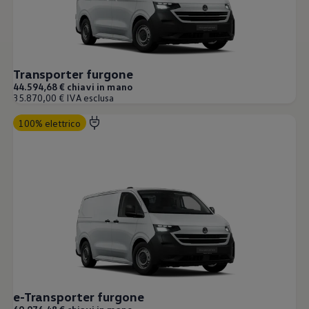
Servizi Finanziari
Progetto Valore Volkswagen
Più Credito
Noleggio
Leasing Finanziario
Servizi Assicurativi
Transporter furgone
Polizza Protezione Credito
44.594,68 € chiavi in mano
Assicurazione GAP Protezioneventi
35.870,00 € IVA esclusa
Estensione Garanzia Usato
Furto e incendio
100% elettrico
Sistemi di Identificazione Veicolo
Safe inMotion e Capital Safe +
Allestimenti e personalizzazioni
Allestimenti chiavi in mano
Trasporto persone con disabilità
Listini e Dati tecnici
Veicoli in pronta consegna
Mobilità elettrica e Ibrida Plug-In
Guida sui veicoli elettrici e sulle batterie
Veicoli elettrici
Soluzioni di ricarica e autonomia
Simulatore del tempo di ricarica
Simulatore dell’autonomia
Ricarica domestica
e-Transporter furgone
Ricarica in movimento