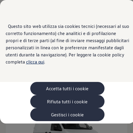
Veicoli
Scopri i modelli
Commerciali
Categorie modelli
Furgoni
VanLife
Questo sito web utilizza sia cookies tecnici (necessari al suo
Panoramica
Versioni
Motori
Esterni
Interni
Ruote
Opt
Passa
Passa ai
Pick-up
corretto funzionamento) che analitici e di profilazione
contenuti
a
Veicoli Commerciali Elettrici
principali
fondo
Van
propri e di terze parti (al fine di inviare messaggi pubblicitari
pagina
Modelli precedenti
18
Modelli
personalizzati in linea con le preferenze manifestate dagli
Confronta i modelli
utenti durante la navigazione). Per leggere la cookie policy
Configurazioni salvate
Volkswagen Auto
completa
clicca qui
.
Acquista il tuo Veicolo Volkswagen
Promozioni
Furgone
Veicoli per il tempo libero
Diesel
Elettri
Promozioni e offerte
Ecoincentivi Volkswagen
5 Plus
Accetta tutti i cookie
Disponibile anche in versione ibrida
Usato Certificato
Cos’è Usato Certificato?
Rifiuta tutti i cookie
Garanzia Usato
Assicurazioni
Clienti Business
Gestisci i cookie
Gamma, promozioni e servizi
Service Flotte
Area Contatti Clienti Business