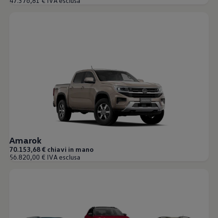
47.376,81 € IVA esclusa
Amarok
70.153,68 € chiavi in mano
56.820,00 € IVA esclusa