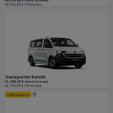
60.076,48 € chiavi in mano
Accessori per la ricarica
48.560,00 € IVA esclusa
Calcolo percorso
Connettività e Sicurezza
VW Connect
VW Connect per ID. Buzz
VW Connect per Amarok
VW Connect per Transporter e Caravelle
Sistemi di assistenza alla guida
Aggiornamenti software
Aggiornamenti software per ID. Buzz
Car-Net e App-connect
California App
Service
Promozioni
Manutenzione e Servizi
Piani di Manutenzione
Ricambi, Oli Motore e Fluidi
Transporter Kombi
Ruote e Pneumatici
51.280,28 € chiavi in mano
Servizio Officina Mobile
41.350,00 € IVA esclusa
Finanziamento Save&Care
Accessori
100% elettrico
Manuale uso e Manutenzione
Servizio Mobilità
Garanzie
Informazioni utili