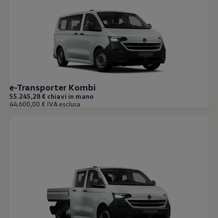
Mondo Volkswagen
Il Bar del Lunedì
VanLife Stories
75 anni di Bulli
Guida autonoma
ID. Buzz al World Ducati Week 2026
Contatti
e-Transporter Kombi
55.245,28 € chiavi in mano
44.600,00 € IVA esclusa