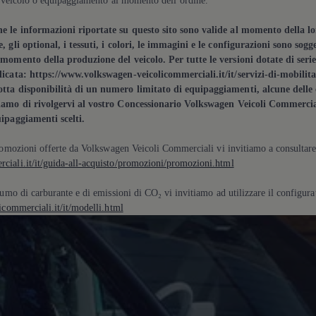
e le informazioni riportate su questo sito sono valide al momento della lo
, gli optional, i tessuti, i colori, le immagini e le configurazioni sono sogg
 momento della produzione del veicolo. Per tutte le versioni dotate di ser
dicata: https://www.volkswagen-veicolicommerciali.it/it/servizi-di-mobilit
tta disponibilità di un numero limitato di equipaggiamenti, alcune delle 
iamo di rivolgervi al vostro Concessionario
Volkswagen
Veicoli Commerciali
uipaggiamenti scelti.
romozioni offerte da
Volkswagen
Veicoli Commerciali vi invitiamo a consultare 
iali.it/it/guida-all-acquisto/promozioni/promozioni.html
umo di carburante e di emissioni di CO₂ vi invitiamo ad utilizzare il configurat
commerciali.it/it/modelli.html