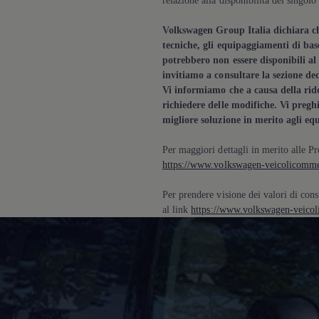
Mondo Volkswagen
Il Bar del Lunedì
Volkswagen
Group Italia dichiara ch
VanLife Stories
tecniche, gli equipaggiamenti di base
75 anni di Bulli
Guida autonoma
potrebbero non essere disponibili al
ID. Buzz al World Ducati Week 2026
invitiamo a consultare la sezione de
Contatti
Vi informiamo che a causa della rido
richiedere delle modifiche. Vi pregh
migliore soluzione in merito agli eq
Per maggiori dettagli in merito alle P
https://www.volkswagen-veicolicommerc
Per prendere visione dei valori di cons
al link
https://www.volkswagen-veicoli