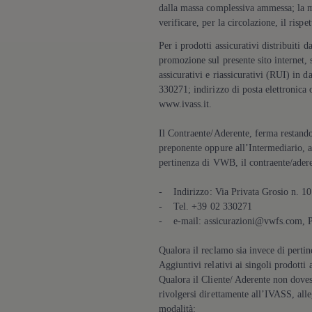
Servizi Finanziari
dalla massa complessiva ammessa; la ma
Progetto Valore Volkswagen
verificare, per la circolazione, il risp
Più Credito
Noleggio
Per i prodotti assicurativi distribuiti
Leasing Finanziario
promozione sul presente sito internet, s
Servizi Assicurativi
assicurativi e riassicurativi (RUI) in
Polizza Protezione Credito
330271; indirizzo di posta elettronica
Assicurazione GAP Protezioneventi
www.ivass.it.
Estensione Garanzia Usato
Furto e incendio
Sistemi di Identificazione Veicolo
Il Contraente/Aderente, ferma restando 
Safe inMotion e Capital Safe +
preponente oppure all’Intermediario, a
Allestimenti e personalizzazioni
pertinenza di VWB, il contraente/adere
Allestimenti chiavi in mano
Trasporto persone con disabilità
- Indirizzo: Via Privata Grosio n. 10
Listini e Dati tecnici
Veicoli in pronta consegna
- Tel. +39 02 330271
Mobilità elettrica e Ibrida Plug-In
- e-mail: assicurazioni@vwfs.com, P
Guida sui veicoli elettrici e sulle batterie
Veicoli elettrici
Qualora il reclamo sia invece di pertin
Soluzioni di ricarica e autonomia
Aggiuntivi relativi ai singoli prodotti 
Simulatore del tempo di ricarica
Qualora il Cliente/ Aderente non dovesse
Simulatore dell’autonomia
Ricarica domestica
rivolgersi direttamente all’IVASS, all
Ricarica in movimento
modalità: