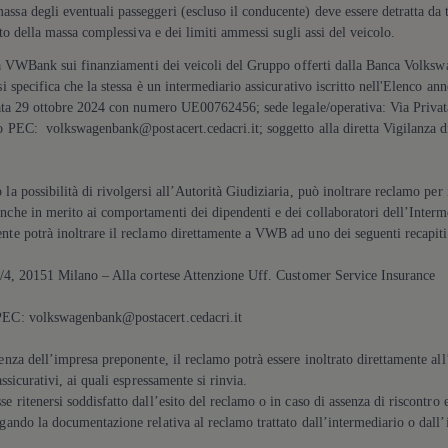
ssa degli eventuali passeggeri (escluso il conducente) deve essere detratta da 
etto della massa complessiva e dei limiti ammessi sugli assi del veicolo.
 da VWBank sui finanziamenti dei veicoli del Gruppo offerti dalla Banca
Volksw
i specifica che la stessa è un intermediario assicurativo iscritto nell'Elenco an
 data 29 ottobre 2024 con numero UE00762456; sede legale/operativa: Via Priva
 o PEC: volkswagenbank@postacert.cedacri.it; soggetto alla diretta Vigilanza di
la possibilità di rivolgersi all’Autorità Giudiziaria, può inoltrare reclamo per 
nche in merito ai comportamenti dei dipendenti e dei collaboratori dell’Interme
nte potrà inoltrare il reclamo direttamente a VWB ad uno dei seguenti recapiti
/4, 20151 Milano – Alla cortese Attenzione Uff. Customer Service Insurance
EC: volkswagenbank@postacert.cedacri.it
enza dell’impresa preponente, il reclamo potrà essere inoltrato direttamente all
assicurativi, ai quali espressamente si rinvia.
 ritenersi soddisfatto dall’esito del reclamo o in caso di assenza di riscontro e
egando la documentazione relativa al reclamo trattato dall’intermediario o dall’