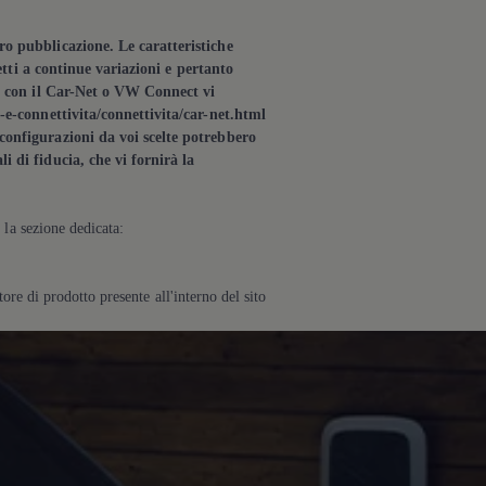
ro pubblicazione. Le caratteristiche
etti a continue variazioni e pertanto
ie con il Car-Net o VW Connect vi
a-e-connettivita/connettivita/car-net.html
configurazioni da voi scelte potrebbero
 di fiducia, che vi fornirà la
la sezione dedicata:
ore di prodotto presente all'interno del sito