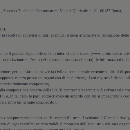
S, Servizio Tutela del Consumatore, Via del Quirinale n. 21, 00187 Roma;
s.it,
la facoltà di avvalersi di altri eventuali sistemi alternativi di risoluzione dell
amite il portale disponibile sul sito internet dello stesso (www.arbitroassicurati
on soddisfazione sull’esito del reclamo o mancata risposta), le informazioni relat
iazione, per qualsiasi controversia civile o commerciale vertente su diritti dispo
apposita istanza presso un organismo di mediazione, il cui registro è disponibile
e territorialmente competente);
 alla composizione bonaria della lite (il contraente/aderente può attivare tale p
4, e, in tal caso, le parti sottoscrivono un accordo con cui si impegnano a coo
ersia entro un termine concordato).
azioni puramente indicative dei veicoli illustrati. Invitiamo il Cliente a rivol
ezzo di ogni specifico veicolo validi al momento dell’acquisto - che sarà oggetto 
lo veicolo o equipaggiamento al momento dell’ordine.