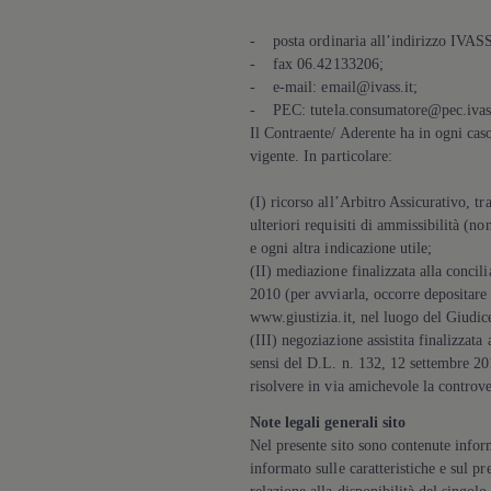
Accessori per la ricarica
Calcolo percorso
- posta ordinaria all’indirizzo IVAS
Connettività e Sicurezza
- fax 06.42133206;
VW Connect
- e-mail: email@ivass.it;
VW Connect per ID. Buzz
VW Connect per Amarok
- PEC: tutela.consumatore@pec.ivas
VW Connect per Transporter e Caravelle
Il Contraente/ Aderente ha in ogni caso 
Sistemi di assistenza alla guida
vigente. In particolare:
Aggiornamenti software
Aggiornamenti software per ID. Buzz
(I) ricorso all’Arbitro Assicurativo, tr
Car-Net e App-connect
ulteriori requisiti di ammissibilità (n
California App
Service
e ogni altra indicazione utile;
Promozioni
(II) mediazione finalizzata alla concil
Manutenzione e Servizi
2010 (per avviarla, occorre depositare 
Piani di Manutenzione
www.giustizia.it, nel luogo del Giudic
Ricambi, Oli Motore e Fluidi
(III) negoziazione assistita finalizzata
Ruote e Pneumatici
sensi del D.L. n. 132, 12 settembre 201
Servizio Officina Mobile
Finanziamento Save&Care
risolvere in via amichevole la controv
Accessori
Note legali generali sito
Manuale uso e Manutenzione
Servizio Mobilità
Nel presente sito sono contenute inform
Garanzie
informato sulle caratteristiche e sul pr
Informazioni utili
relazione alla disponibilità del singo