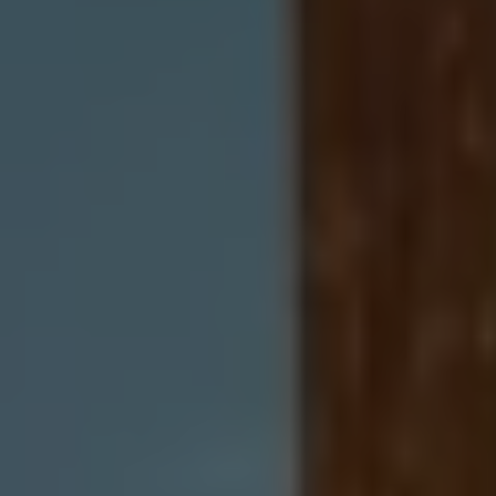
Accessori per la ricarica
Calcolo percorso
Connettività e Sicurezza
VW Connect
VW Connect per ID. Buzz
VW Connect per Amarok
VW Connect per Transporter e Caravelle
Sistemi di assistenza alla guida
Aggiornamenti software
Aggiornamenti software per ID. Buzz
Car-Net e App-connect
California App
Service
Promozioni
Manutenzione e Servizi
Piani di Manutenzione
Ricambi, Oli Motore e Fluidi
Ruote e Pneumatici
Servizio Officina Mobile
Finanziamento Save&Care
Accessori
Manuale uso e Manutenzione
Servizio Mobilità
Garanzie
Informazioni utili