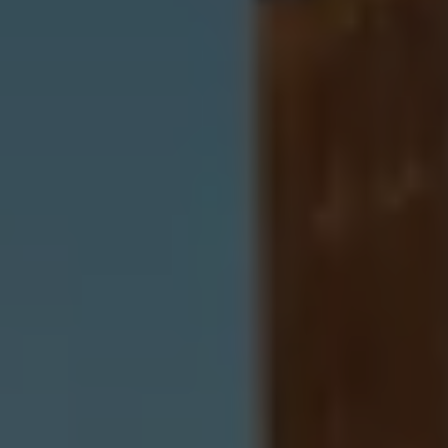
Servizi Finanziari
Progetto Valore Volkswagen
Più Credito
Noleggio
Leasing Finanziario
Servizi Assicurativi
Polizza Protezione Credito
Assicurazione GAP Protezioneventi
Estensione Garanzia Usato
Furto e incendio
Sistemi di Identificazione Veicolo
Safe inMotion e Capital Safe +
Allestimenti e personalizzazioni
Allestimenti chiavi in mano
Trasporto persone con disabilità
Listini e Dati tecnici
Veicoli in pronta consegna
Mobilità elettrica e Ibrida Plug-In
Guida sui veicoli elettrici e sulle batterie
Veicoli elettrici
Soluzioni di ricarica e autonomia
Simulatore del tempo di ricarica
Simulatore dell’autonomia
Ricarica domestica
Ricarica in movimento