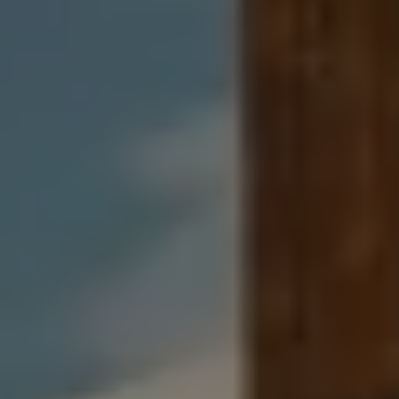
Mondo Volkswagen
Il Bar del Lunedì
VanLife Stories
75 anni di Bulli
Guida autonoma
ID. Buzz al World Ducati Week 2026
Contatti