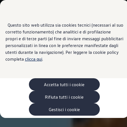
Scopri i modelli
Categorie modelli
Furgoni
VanLife
Questo sito web utilizza sia cookies tecnici (necessari al suo
Passa
Passa ai
Pick-up
corretto funzionamento) che analitici e di profilazione
contenuti
a
Veicoli Commerciali Elettrici
principali
fondo
Van
propri e di terze parti (al fine di inviare messaggi pubblicitari
pagina
Modelli precedenti
personalizzati in linea con le preferenze manifestate dagli
Confronta i modelli
utenti durante la navigazione). Per leggere la cookie policy
Configurazioni salvate
Volkswagen Auto
completa
clicca qui
.
Acquista il tuo Veicolo Volkswagen
Promozioni
Promozioni e offerte
Ecoincentivi Volkswagen
5 Plus
Accetta tutti i cookie
Usato Certificato
Cos’è Usato Certificato?
Rifiuta tutti i cookie
Garanzia Usato
Assicurazioni
Clienti Business
Gestisci i cookie
Gamma, promozioni e servizi
Service Flotte
Area Contatti Clienti Business