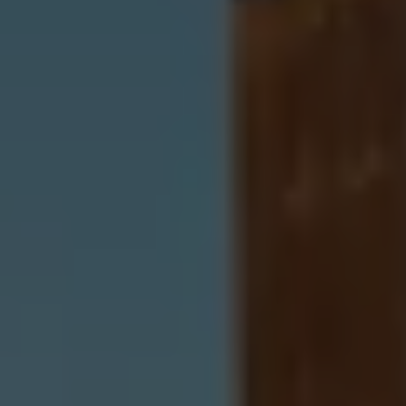
Servizi Finanziari
Progetto Valore Volkswagen
Più Credito
Noleggio
Leasing Finanziario
Servizi Assicurativi
Polizza Protezione Credito
Assicurazione GAP Protezioneventi
Estensione Garanzia Usato
Furto e incendio
Sistemi di Identificazione Veicolo
Safe inMotion e Capital Safe +
Allestimenti e personalizzazioni
Allestimenti chiavi in mano
Trasporto persone con disabilità
Listini e Dati tecnici
Veicoli in pronta consegna
Mobilità elettrica e Ibrida Plug-In
Guida sui veicoli elettrici e sulle batterie
Veicoli elettrici
Soluzioni di ricarica e autonomia
Simulatore del tempo di ricarica
Simulatore dell’autonomia
Ricarica domestica
Ricarica in movimento