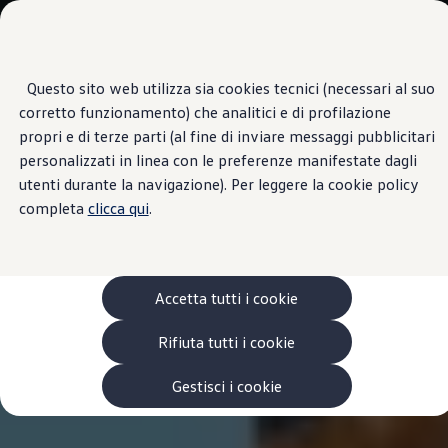
Scopri i modelli
Categorie modelli
Furgoni
VanLife
Questo sito web utilizza sia cookies tecnici (necessari al suo
Passa
Passa ai
Pick-up
corretto funzionamento) che analitici e di profilazione
contenuti
a
Veicoli Commerciali Elettrici
principali
fondo
Van
propri e di terze parti (al fine di inviare messaggi pubblicitari
pagina
Modelli precedenti
personalizzati in linea con le preferenze manifestate dagli
Confronta i modelli
utenti durante la navigazione). Per leggere la cookie policy
Configurazioni salvate
Volkswagen Auto
completa
clicca qui
.
Acquista il tuo Veicolo Volkswagen
Promozioni
Promozioni e offerte
Ecoincentivi Volkswagen
5 Plus
Accetta tutti i cookie
Usato Certificato
Cos’è Usato Certificato?
Rifiuta tutti i cookie
Garanzia Usato
Assicurazioni
Clienti Business
Gestisci i cookie
Gamma, promozioni e servizi
Service Flotte
Area Contatti Clienti Business