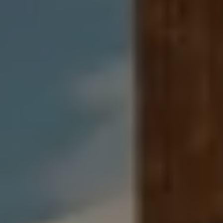
Mondo Volkswagen
Il Bar del Lunedì
VanLife Stories
75 anni di Bulli
Guida autonoma
ID. Buzz al World Ducati Week 2026
Contatti