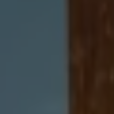
Accessori per la ricarica
Calcolo percorso
Connettività e Sicurezza
VW Connect
VW Connect per ID. Buzz
VW Connect per Amarok
VW Connect per Transporter e Caravelle
Sistemi di assistenza alla guida
Aggiornamenti software
Aggiornamenti software per ID. Buzz
Car-Net e App-connect
California App
Service
Promozioni
Manutenzione e Servizi
Piani di Manutenzione
Ricambi, Oli Motore e Fluidi
Ruote e Pneumatici
Servizio Officina Mobile
Finanziamento Save&Care
Accessori
Manuale uso e Manutenzione
Servizio Mobilità
Garanzie
Informazioni utili