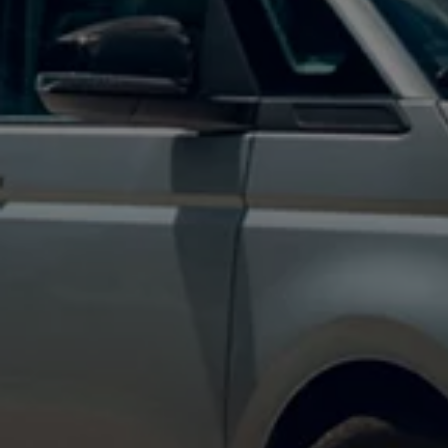
Mondo Volkswagen
Il Bar del Lunedì
VanLife Stories
75 anni di Bulli
Guida autonoma
ID. Buzz al World Ducati Week 2026
Contatti