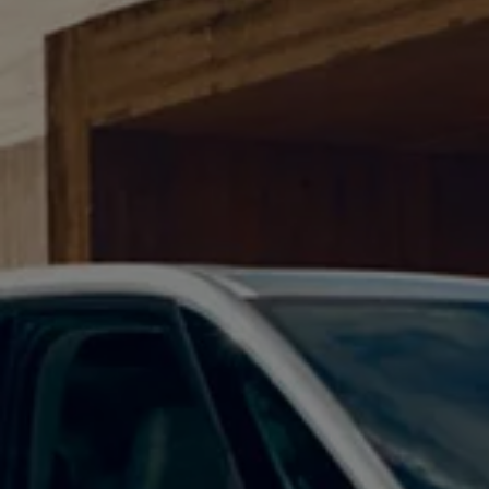
Accessori per la ricarica
Calcolo percorso
Connettività e Sicurezza
VW Connect
VW Connect per ID. Buzz
VW Connect per Amarok
VW Connect per Transporter e Caravelle
Sistemi di assistenza alla guida
Aggiornamenti software
Aggiornamenti software per ID. Buzz
Car-Net e App-connect
California App
Service
Promozioni
Manutenzione e Servizi
Piani di Manutenzione
Ricambi, Oli Motore e Fluidi
Ruote e Pneumatici
Servizio Officina Mobile
Finanziamento Save&Care
Accessori
Manuale uso e Manutenzione
Servizio Mobilità
Garanzie
Informazioni utili