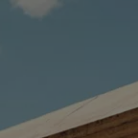
Servizi Finanziari
Progetto Valore Volkswagen
Più Credito
Noleggio
Leasing Finanziario
Servizi Assicurativi
Polizza Protezione Credito
Assicurazione GAP Protezioneventi
Estensione Garanzia Usato
Furto e incendio
Sistemi di Identificazione Veicolo
Safe inMotion e Capital Safe +
Allestimenti e personalizzazioni
Allestimenti chiavi in mano
Trasporto persone con disabilità
Listini e Dati tecnici
Veicoli in pronta consegna
Mobilità elettrica e Ibrida Plug-In
Guida sui veicoli elettrici e sulle batterie
Veicoli elettrici
Soluzioni di ricarica e autonomia
Simulatore del tempo di ricarica
Simulatore dell’autonomia
Ricarica domestica
Ricarica in movimento