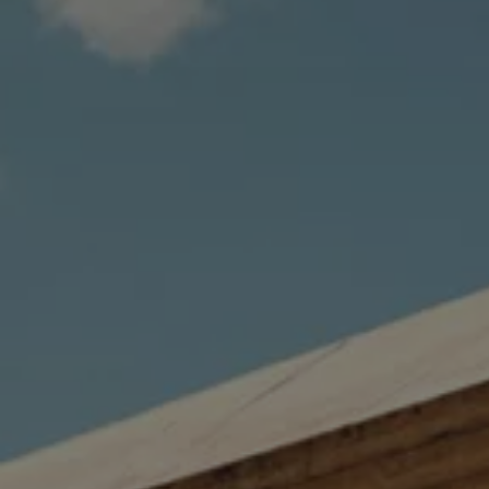
Servizi Finanziari
Progetto Valore Volkswagen
Più Credito
Noleggio
Leasing Finanziario
Servizi Assicurativi
Polizza Protezione Credito
Assicurazione GAP Protezioneventi
Estensione Garanzia Usato
Furto e incendio
Sistemi di Identificazione Veicolo
Safe inMotion e Capital Safe +
Allestimenti e personalizzazioni
Allestimenti chiavi in mano
Trasporto persone con disabilità
Listini e Dati tecnici
Veicoli in pronta consegna
Mobilità elettrica e Ibrida Plug-In
Guida sui veicoli elettrici e sulle batterie
Veicoli elettrici
Soluzioni di ricarica e autonomia
Simulatore del tempo di ricarica
Simulatore dell’autonomia
Ricarica domestica
Ricarica in movimento