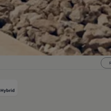
R
n-Hybrid