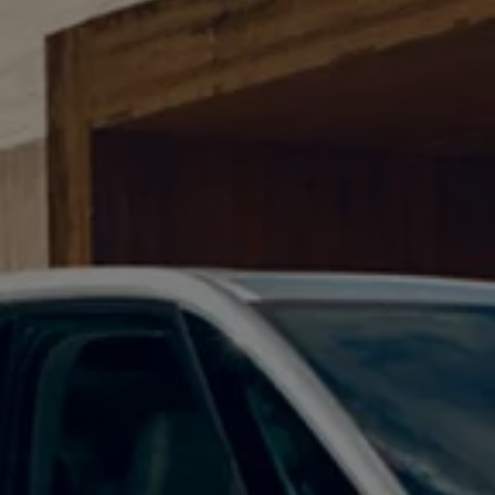
Accessori per la ricarica
Calcolo percorso
Connettività e Sicurezza
VW Connect
VW Connect per ID. Buzz
VW Connect per Amarok
VW Connect per Transporter e Caravelle
Sistemi di assistenza alla guida
Aggiornamenti software
Aggiornamenti software per ID. Buzz
Car-Net e App-connect
California App
Service
Promozioni
Manutenzione e Servizi
Piani di Manutenzione
Ricambi, Oli Motore e Fluidi
Ruote e Pneumatici
Servizio Officina Mobile
Finanziamento Save&Care
Accessori
Manuale uso e Manutenzione
Servizio Mobilità
Garanzie
Informazioni utili