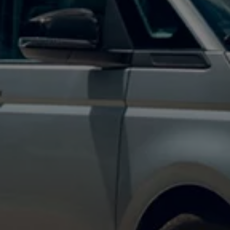
Mondo Volkswagen
Il Bar del Lunedì
VanLife Stories
75 anni di Bulli
Guida autonoma
ID. Buzz al World Ducati Week 2026
Contatti