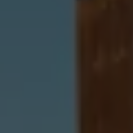
Servizi Finanziari
Progetto Valore Volkswagen
Più Credito
Noleggio
Leasing Finanziario
Servizi Assicurativi
Polizza Protezione Credito
Assicurazione GAP Protezioneventi
Estensione Garanzia Usato
Furto e incendio
Sistemi di Identificazione Veicolo
Safe inMotion e Capital Safe +
Allestimenti e personalizzazioni
Allestimenti chiavi in mano
Trasporto persone con disabilità
Listini e Dati tecnici
Veicoli in pronta consegna
Mobilità elettrica e Ibrida Plug-In
Guida sui veicoli elettrici e sulle batterie
Veicoli elettrici
Soluzioni di ricarica e autonomia
Simulatore del tempo di ricarica
Simulatore dell’autonomia
Ricarica domestica
Ricarica in movimento