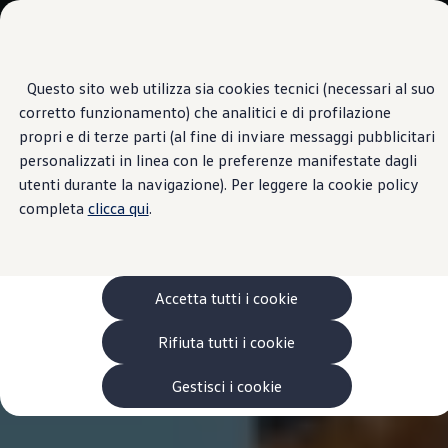
Scopri i modelli
Categorie modelli
Furgoni
VanLife
Questo sito web utilizza sia cookies tecnici (necessari al suo
Passa
Passa ai
Pick-up
corretto funzionamento) che analitici e di profilazione
contenuti
a
Veicoli Commerciali Elettrici
principali
fondo
Van
propri e di terze parti (al fine di inviare messaggi pubblicitari
pagina
Modelli precedenti
personalizzati in linea con le preferenze manifestate dagli
Confronta i modelli
utenti durante la navigazione). Per leggere la cookie policy
Configurazioni salvate
Volkswagen Auto
completa
clicca qui
.
Acquista il tuo Veicolo Volkswagen
Promozioni
Promozioni e offerte
Ecoincentivi Volkswagen
5 Plus
Accetta tutti i cookie
Usato Certificato
Cos’è Usato Certificato?
Rifiuta tutti i cookie
Garanzia Usato
Assicurazioni
Clienti Business
Gestisci i cookie
Gamma, promozioni e servizi
Service Flotte
Area Contatti Clienti Business