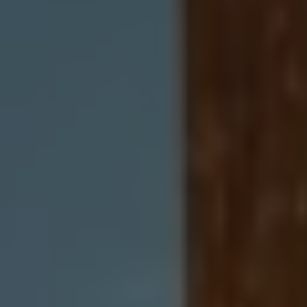
Accessori per la ricarica
Calcolo percorso
Connettività e Sicurezza
VW Connect
VW Connect per ID. Buzz
VW Connect per Amarok
VW Connect per Transporter e Caravelle
Sistemi di assistenza alla guida
Aggiornamenti software
Aggiornamenti software per ID. Buzz
Car-Net e App-connect
California App
Service
Promozioni
Manutenzione e Servizi
Piani di Manutenzione
Ricambi, Oli Motore e Fluidi
Ruote e Pneumatici
Servizio Officina Mobile
Finanziamento Save&Care
Accessori
Manuale uso e Manutenzione
Servizio Mobilità
Garanzie
Informazioni utili