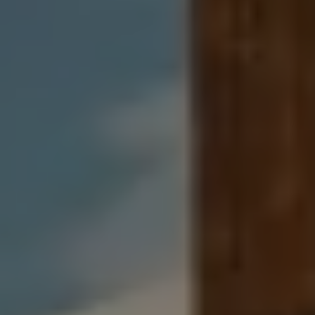
Mondo Volkswagen
Il Bar del Lunedì
VanLife Stories
75 anni di Bulli
Guida autonoma
ID. Buzz al World Ducati Week 2026
Contatti