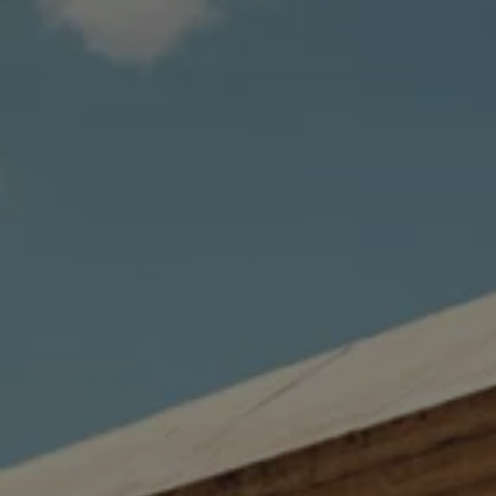
Servizi Finanziari
Progetto Valore Volkswagen
Più Credito
Noleggio
Leasing Finanziario
Servizi Assicurativi
Polizza Protezione Credito
Assicurazione GAP Protezioneventi
Estensione Garanzia Usato
Furto e incendio
Sistemi di Identificazione Veicolo
Safe inMotion e Capital Safe +
Allestimenti e personalizzazioni
Allestimenti chiavi in mano
Trasporto persone con disabilità
Listini e Dati tecnici
Veicoli in pronta consegna
Mobilità elettrica e Ibrida Plug-In
Guida sui veicoli elettrici e sulle batterie
Veicoli elettrici
Soluzioni di ricarica e autonomia
Simulatore del tempo di ricarica
Simulatore dell’autonomia
Ricarica domestica
Ricarica in movimento