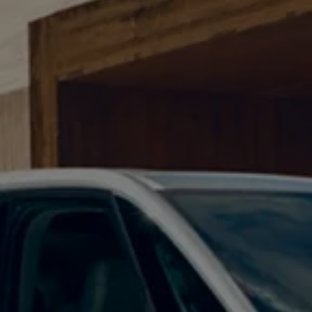
Accessori per la ricarica
Calcolo percorso
Connettività e Sicurezza
VW Connect
VW Connect per ID. Buzz
VW Connect per Amarok
VW Connect per Transporter e Caravelle
Sistemi di assistenza alla guida
Aggiornamenti software
Aggiornamenti software per ID. Buzz
Car-Net e App-connect
California App
Service
Promozioni
Manutenzione e Servizi
Piani di Manutenzione
Ricambi, Oli Motore e Fluidi
Ruote e Pneumatici
Servizio Officina Mobile
Finanziamento Save&Care
Accessori
Manuale uso e Manutenzione
Servizio Mobilità
Garanzie
Informazioni utili