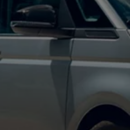
Mondo Volkswagen
Il Bar del Lunedì
VanLife Stories
75 anni di Bulli
Guida autonoma
ID. Buzz al World Ducati Week 2026
Contatti