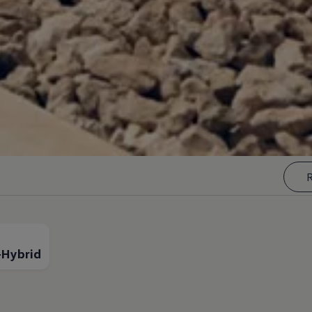
R
n-Hybrid