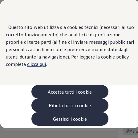
Veicoli
Scopri i modelli
Commerciali
Categorie modelli
Furgoni
VanLife
Questo sito web utilizza sia cookies tecnici (necessari al suo
Panoramica
Versioni
Motori
Esterni
Interni
Ruote
Opt
Passa
Passa ai
Pick-up
corretto funzionamento) che analitici e di profilazione
contenuti
a
Veicoli Commerciali Elettrici
principali
fondo
Van
propri e di terze parti (al fine di inviare messaggi pubblicitari
Caddy
tutti i filtri
pagina
Modelli precedenti
personalizzati in linea con le preferenze manifestate dagli
8
versioni
Confronta i modelli
utenti durante la navigazione). Per leggere la cookie policy
Configurazioni salvate
Volkswagen Auto
completa
clicca qui
.
Acquista il tuo Veicolo Volkswagen
Promozioni
Promozioni e offerte
Ecoincentivi Volkswagen
Caddy SPACE
Caddy
5 Plus
Accetta tutti i cookie
Usato Certificato
chiavi in mano
37.320,00 €
chiavi
Cos’è Usato Certificato?
Rifiuta tutti i cookie
IVA esclusa
29.907,14 €
IVA es
Garanzia Usato
Assicurazioni
MOTORI (1 modelli)
MOTORI 
Clienti Business
Gestisci i cookie
Diesel
Automatico
Die
Gamma, promozioni e servizi
Service Flotte
Man
Area Contatti Clienti Business