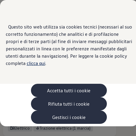
Veicoli
Scopri i modelli
Commerciali
Categorie modelli
Furgoni
VanLife
Questo sito web utilizza sia cookies tecnici (necessari al suo
Panoramica
Versioni
Motori
Esterni
Interni
Ruote
Opt
Passa
Passa ai
Pick-up
corretto funzionamento) che analitici e di profilazione
contenuti
a
Veicoli Commerciali Elettrici
principali
fondo
Van
propri e di terze parti (al fine di inviare messaggi pubblicitari
e-Caravelle
pagina
Modelli precedenti
personalizzati in linea con le preferenze manifestate dagli
1
versione
Confronta i modelli
utenti durante la navigazione). Per leggere la cookie policy
Configurazioni salvate
Volkswagen Auto
completa
clicca qui
.
Acquista il tuo Veicolo Volkswagen
Promozioni
Promozioni e offerte
Ecoincentivi Volkswagen
e-Caravelle Life
5 Plus
Accetta tutti i cookie
Usato Certificato
chiavi in mano
63.297,28 €
Cos’è Usato Certificato?
Rifiuta tutti i cookie
IVA esclusa
51.200,00 €
Garanzia Usato
Assicurazioni
Nuovo
100% elettrico
Clienti Business
Gestisci i cookie
BATTERIE (2 modelli)
Gamma, promozioni e servizi
Service Flotte
Elettrico
Trazione elettrica (1 marcia)
Area Contatti Clienti Business